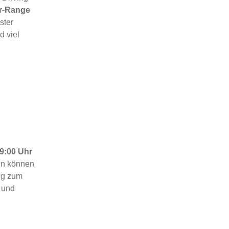
er-Range
ster
d viel
19:00 Uhr
en können
ng zum
 und