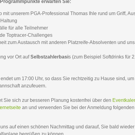
Programmpunkte erwarten Sie:
 mit unserem PGA-Professional Thomas Ihle rund um Griff, Aus
 Haltung
lle für alle Teilnehmer
de Toptracer-Challenges
eit zum Austausch mit anderen Platzreife-Absolventen und un
ung vor Ort auf
Selbstzahlerbasi
s (zum Beispiel Softdrinks für 
endet um 17:00 Uhr, so dass Sie rechtzeitig zu Hause sind, um
annschaft anzufeuern.
et Sie sich zur besseren Planung kostenfrei über den
Eventkale
ernetseite
an und verwenden Sie bei der Anmeldung folgenden
 uns auf einen schönen Nachmittag und darauf, Sie bald wieder
olfanlage begrüßen zu können.