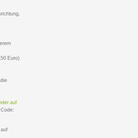
richtung,
serem
2,50 Euro)
 die
nder auf
 Code:
 auf