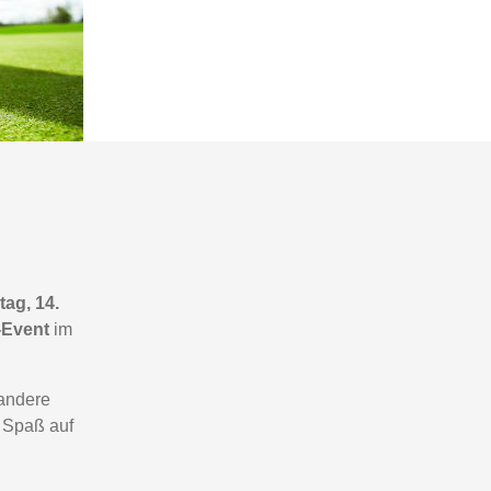
ag, 14.
-Event
im
 andere
 Spaß auf