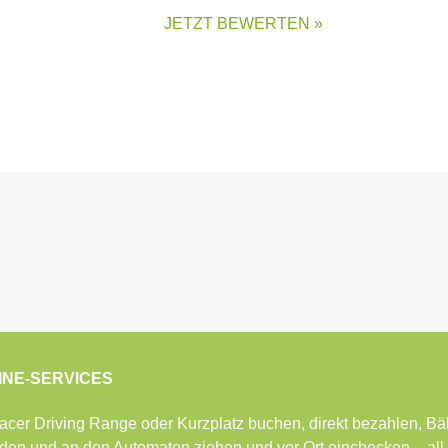
JETZT BEWERTEN »
INE-SERVICES
racer Driving Range oder Kurzplatz buchen, direkt bezahlen, Bä
aden und an den Automaten ziehen und vor Ort einchecken – all