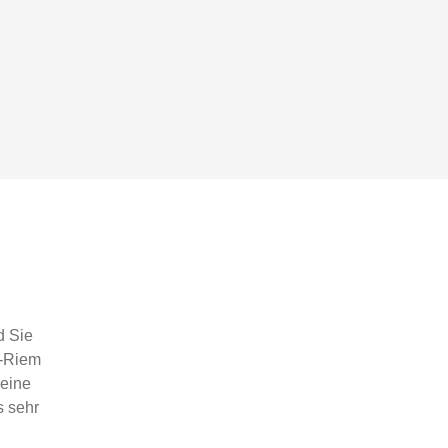
d Sie
n-Riem
 eine
s sehr