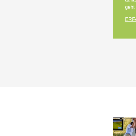
geht
ERF