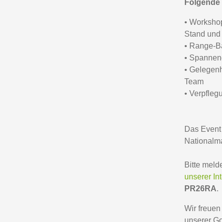
Folgende 
• Workshop
Stand und
• Range-Bä
• Spannen
• Gelegenh
Team
• Verpfleg
Das Event 
Nationalm
Bitte meld
unserer Int
PR26RA
.
Wir freuen
unserer G