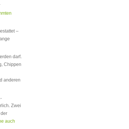
r
immten
stattet –
Range
erden darf.
ag, Chippen
nd anderen
-
rlich. Zwei
 der
rne auch