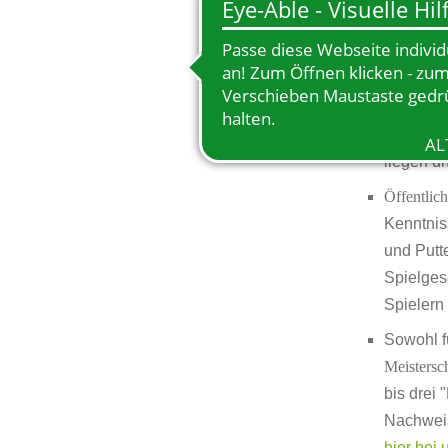
22:00 Uh
gegenübe
Zeiten ge
Ein Putt
sowie ei
liegen u
Öffentlic
Kenntnis
und Putt
Spielges
Spielern
Sowohl f
Meistersch
bis drei
Nachweis
hier bei