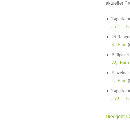
aktueller Pr
Tageskart
ab 12,- E
25 Range-
3,- Euro
(
Ballpaket
72,- Euro
Einzelner
2,- Euro
(
Tageskart
ab 22,- E
Hier geht's 