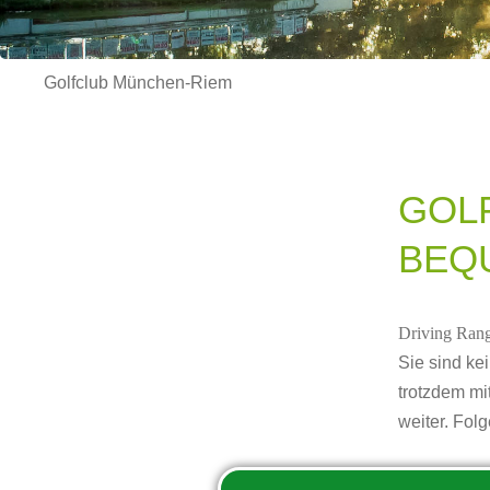
Golfclub München-Riem
GOLF
BEQ
Driving Rang
Sie sind ke
trotzdem mi
weiter. Fol
Doppelstö