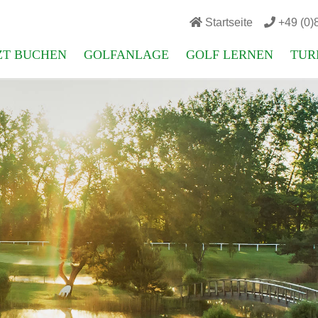

Startseite

+49 (0)
ZT BUCHEN
GOLFANLAGE
GOLF LERNEN
TUR
ied werden
Hinweise für Gäste
Golf ausprobieren
Turni
iste
9-Loch-Platz
Platzreife
Turnie
zeiten buchen
Persönliche Scorekarte
Kurse für Einsteiger
Match
ng Range buchen
Course-Handicap-Tabellen
Kurse für Fortgeschrittene
Wetts
urse buchen
Übungsanlage
Sommertraining
Platzr
s-Rangefee beantragen
Regularien
Golflehrer
Handi
etter abonnieren
Bilder
Persönliches Training
Kurse für Kinder