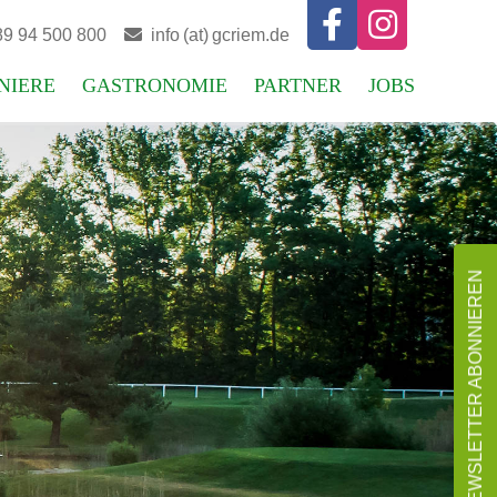


89 94 500 800

info (at) gcriem.de
NIERE
GASTRONOMIE
PARTNER
JOBS
erkalender
Wirtshaus zur Rennbahn
Unsere Partner
rserien
Engel & Völkers
play
Greenfee-Koop.
NEWSLETTER ABONNIEREN
pielordnung
egeln
cap abfragen