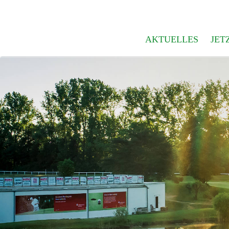
AKTUELLES
JET
Neuigkeiten
Mitgl
Event-Bilder
Preisl
Newsletter lesen
Start
Öffnungszeiten
Drivi
Unser Team
Golfk
Kontakt
Jahre
Anfahrt
Newsl
Webcam & Wetter