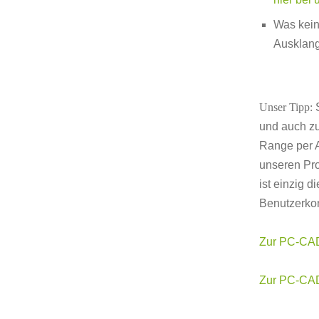
Was kein
Ausklang
Unser Tipp:
S
und auch zu
Range per A
unseren Pro
ist einzig d
Benutzerkon
Zur PC-CAD
Zur PC-CAD