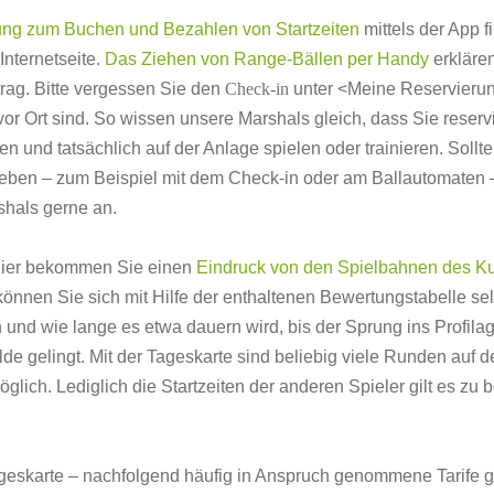
ung zum Buchen und Bezahlen von Startzeiten
mittels der App f
Internetseite.
Das Ziehen von Range-Bällen per Handy
erklären
rag. Bitte vergessen Sie den
Check-in
unter <Meine Reservierun
vor Ort sind. So wissen unsere Marshals gleich, dass Sie reserv
en und tatsächlich auf der Anlage spielen oder trainieren. Sollt
eben – zum Beispiel mit dem Check-in oder am Ballautomaten 
shals gerne an.
Hier bekommen Sie einen
Eindruck von den Spielbahnen des Ku
nnen Sie sich mit Hilfe der enthaltenen Bewertungstabelle sel
 und wie lange es etwa dauern wird, bis der Sprung ins Profilag
lde gelingt. Mit der Tageskarte sind beliebig viele Runden auf 
glich. Lediglich die Startzeiten der anderen Spieler gilt es zu 
geskarte – nachfolgend häufig in Anspruch genommene Tarife