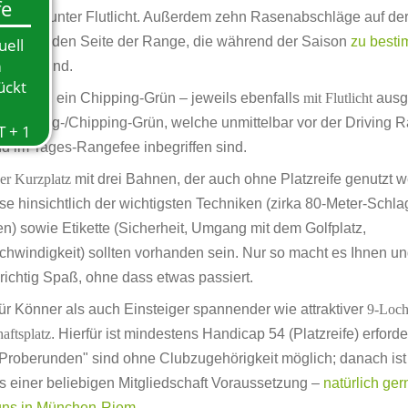
r sogar unter Flutlicht. Außerdem zehn Rasenabschläge auf de
rliegenden Seite der Range, die während der Saison
zu best
öffnet
sind.
ing-Grün, ein Chipping-Grün – jeweils ebenfalls
mit Flutlicht
ausge
n Pitching-/Chipping-Grün, welche unmittelbar vor der Driving 
nd im Tages-Rangefee inbegriffen sind.
her Kurzplatz
mit drei Bahnen, der auch ohne Platzreife genutzt w
se hinsichtlich der wichtigsten Techniken (zirka 80-Meter-Schl
en) sowie Etikette (Sicherheit, Umgang mit dem Golfplatz,
chwindigkeit) sollten vorhanden sein. Nur so macht es Ihnen u
 richtig Spaß, ohne dass etwas passiert.
ür Könner als auch Einsteiger spannender wie attraktiver
9-Loch
aftsplatz
. Hierfür ist mindestens Handicap 54 (Platzreife) erforde
 "Proberunden" sind ohne Clubzugehörigkeit möglich; danach ist
 einer beliebigen Mitgliedschaft Voraussetzung –
natürlich ge
 uns in München-Riem
.