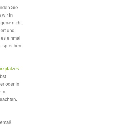
inden Sie
 wir in
gen> nicht,
iert und
e es einmal
– sprechen
rzplatzes
.
bst
er oder in
dem
beachten.
 gemäß