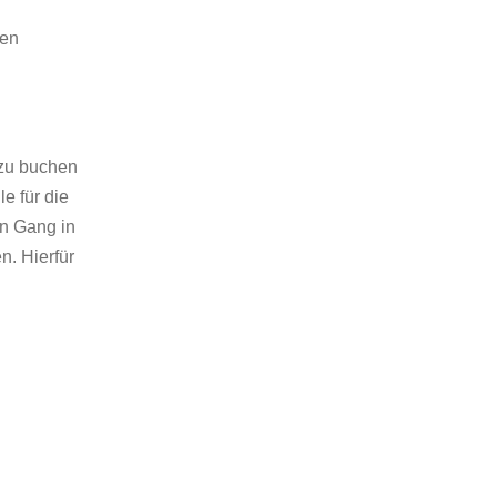
hen
 zu buchen
e für die
n Gang in
n. Hierfür