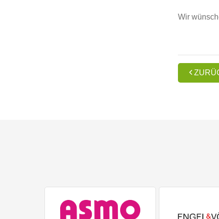
Wir wünsche

ZURÜ