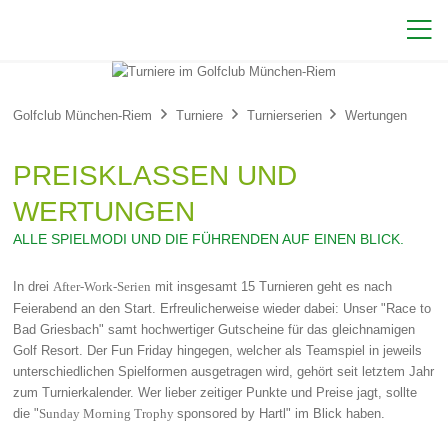




Golfclub München-Riem
Turniere
Turnierserien
Wertungen
PREISKLASSEN UND
WERTUNGEN
ALLE SPIELMODI UND DIE FÜHRENDEN AUF EINEN BLICK.
In drei
mit insgesamt 15 Turnieren geht es nach
After-Work-Serien
Feierabend an den Start. Erfreulicherweise wieder dabei: Unser "Race to
Bad Griesbach" samt hochwertiger Gutscheine für das gleichnamigen
Golf Resort. Der Fun Friday hingegen, welcher als Teamspiel in jeweils
unterschiedlichen Spielformen ausgetragen wird, gehört seit letztem Jahr
zum Turnierkalender. Wer lieber zeitiger Punkte und Preise jagt, sollte
die "
sponsored by Hartl" im Blick haben.
Sunday Morning Trophy