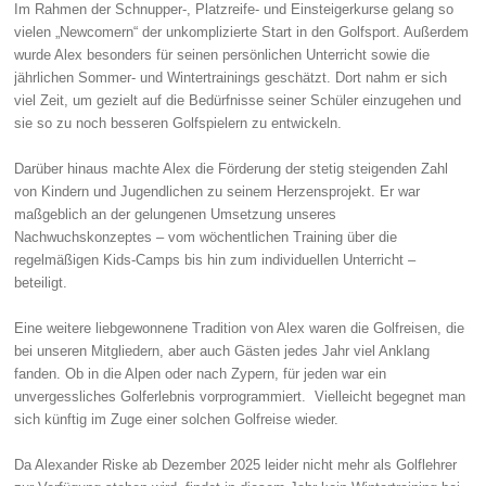
Im Rahmen der Schnupper-, Platzreife- und Einsteigerkurse gelang so
vielen „Newcomern“ der unkomplizierte Start in den Golfsport. Außerdem
wurde Alex besonders für seinen persönlichen Unterricht sowie die
jährlichen Sommer- und Wintertrainings geschätzt. Dort nahm er sich
viel Zeit, um gezielt auf die Bedürfnisse seiner Schüler einzugehen und
sie so zu noch besseren Golfspielern zu entwickeln.
Darüber hinaus machte Alex die Förderung der stetig steigenden Zahl
von Kindern und Jugendlichen zu seinem Herzensprojekt. Er war
maßgeblich an der gelungenen Umsetzung unseres
Nachwuchskonzeptes – vom wöchentlichen Training über die
regelmäßigen Kids-Camps bis hin zum individuellen Unterricht –
beteiligt.
Eine weitere liebgewonnene Tradition von Alex waren die Golfreisen, die
bei unseren Mitgliedern, aber auch Gästen jedes Jahr viel Anklang
fanden. Ob in die Alpen oder nach Zypern, für jeden war ein
unvergessliches Golferlebnis vorprogrammiert. Vielleicht begegnet man
sich künftig im Zuge einer solchen Golfreise wieder.
Da Alexander Riske ab Dezember 2025 leider nicht mehr als Golflehrer