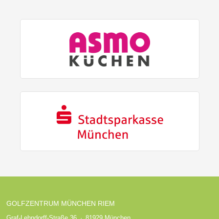
GOLFZENTRUM MÜNCHEN RIEM
Graf-Lehndorff-Straße 36 · 81929 München